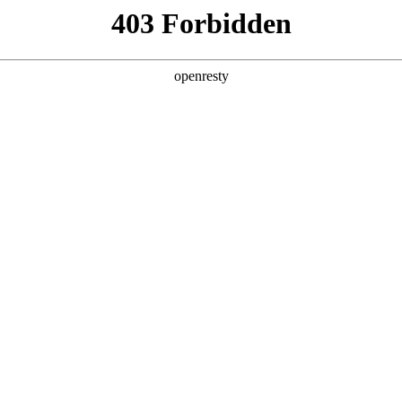
型
全球业务
新闻资讯
智能新能源
Hi4
投资者关系
亚洲
丹 科威特 黎巴嫩 孟加拉国 马来西亚 尼泊尔 卡塔尔 沙特阿拉伯 叙利亚 泰
欧洲
 英国
美洲
牙买加 墨西哥 乌拉圭 智利