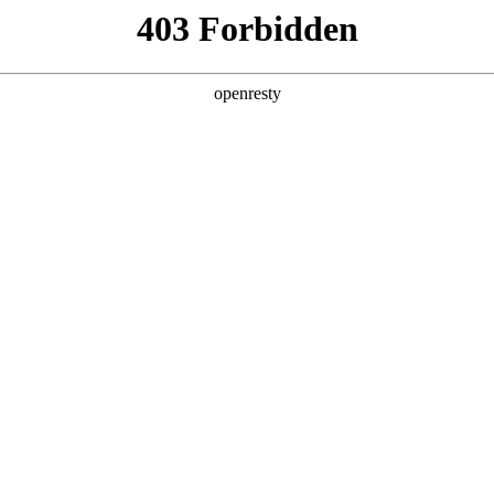
人生就是博汽车充电补能服
亚洲
丹 科威特 黎巴嫩 孟加拉国 马来西亚 尼泊尔 卡塔尔 沙特阿拉伯 叙利亚 泰
欧洲