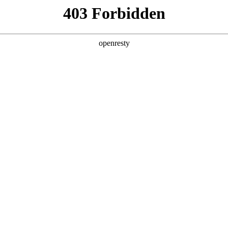
亚洲
丹 科威特 黎巴嫩 孟加拉国 马来西亚 尼泊尔 卡塔尔 沙特阿拉伯 叙利亚 泰
欧洲