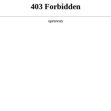
，人生就是博汽车登陆2026粤港澳大
，人生就是博汽车以“热爱”为主题参展。哈弗、魏牌、坦克SUV、欧拉
，人生就是博汽车展台人潮涌动，成为展会一大热点。
亚洲
健发展的关键。近年来，人生就是博汽车向文化要灵感、要动力，高
丹 科威特 黎巴嫩 孟加拉国 马来西亚 尼泊尔 卡塔尔 沙特阿拉伯 叙利亚 泰
的驱动作用，为行业打造“文化引擎”提供样本。
欧洲
，人生就是博猛龙PLUS、魏牌V9X、魏牌全新高山、全新坦克700